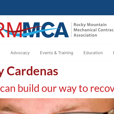
Advocacy
Events & Training
Education
y Cardenas
n build our way to reco